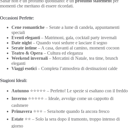
Sahar non è un profumo quotidiano: è un
profumo statement
per
momenti che meritano di essere ricordati.
Occasioni Perfette:
Cene romantiche
– Serate a lume di candela, appuntamenti
speciali
Eventi eleganti
– Matrimoni, gala, cocktail party invernali
Date night
– Quando vuoi sedurre e lasciare il segno
Serate intime
– A casa, davanti al camino, momenti cocoon
Teatro & Opera
– Cultura ed eleganza
Weekend invernali
– Mercatini di Natale, tea time, brunch
eleganti
Viaggi esotici
– Completa l’atmosfera di destinazioni calde
Stagioni Ideali:
Autunno
⭐⭐⭐⭐⭐ – Perfetto! Le spezie si esaltano con il freddo
Inverno
⭐⭐⭐⭐⭐ – Ideale, avvolge come un cappotto di
cashmere
Primavera
⭐⭐⭐ – Sera/notte quando fa ancora fresco
Estate
⭐⭐ – Solo la sera dopo il tramonto, troppo intenso di
giorno