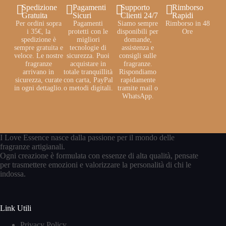
Spedizione
Pagamenti
Supporto
Rimborso
Gratuita
Sicuri
Clienti 24/7
Rapidi
Per ordini sopra
Pagamenti
Siamo sempre
Rimborso in 48
i 35€, la
protetti con le
disponibili per
Ore
spedizione è
migliori
domande,
sempre gratuita e
tecnologie di
assistenza e
veloce. Le nostre
sicurezza. Puoi
consigli sulle
fragranze
acquistare in
fragranze.
arrivano in
totale tranquillità
Rispondiamo
sicurezza, curate
con carta, PayPal
rapidamente
in ogni dettaglio.
o metodi digitali.
tramite mail o
WhatsApp.
I Love Essence nasce dalla passione per il mondo delle
fragranze artigianali.
Ogni creazione è formulata con essenze di alta qualità, pensate
per trasmettere emozioni e valorizzare la personalità di chi le
indossa.
Link Utili
Privacy Policy