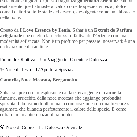
tra la notte e il giorno. Questa fragranza
gourmand orientale
cattura
esattamente quell’atmosfera: calda come le spezie dei bazar, dolce
come i datteri sotto le stelle del deserto, avvolgente come un abbraccio
nella notte.
Creato da
I Love Essence by Ilenia
, Sahar è un
Extrait de Parfum
artigianale
che celebra la ricchezza olfattiva dell’Oriente con una
modernità sofisticata. Non è un profumo per passare inosservati: è una
dichiarazione di carattere.
Piramide Olfattiva – Un Viaggio tra Oriente e Dolcezza
✨ Note di Testa – L’Apertura Speziata
Cannella, Noce Moscata, Bergamotto
Sahar si apre con un’esplosione calda e avvolgente di
cannella
fumante, arricchita dalla noce moscata che aggiunge profondità
speziata. Il bergamotto illumina la composizione con una freschezza
agrumata che bilancia perfettamente il calore delle spezie. È come
entrare in un antico bazar al tramonto.
💛 Note di Cuore – La Dolcezza Orientale