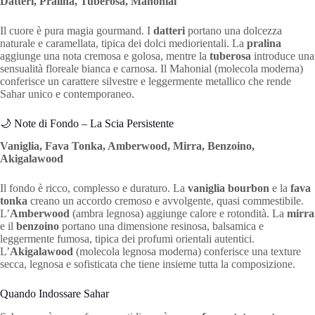
Datteri, Pralina, Tuberosa, Mahonial
Il cuore è pura magia gourmand. I
datteri
portano una dolcezza
naturale e caramellata, tipica dei dolci mediorientali. La
pralina
aggiunge una nota cremosa e golosa, mentre la
tuberosa
introduce una
sensualità floreale bianca e carnosa. Il Mahonial (molecola moderna)
conferisce un carattere silvestre e leggermente metallico che rende
Sahar unico e contemporaneo.
🌙 Note di Fondo – La Scia Persistente
Vaniglia, Fava Tonka, Amberwood, Mirra, Benzoino,
Akigalawood
Il fondo è ricco, complesso e duraturo. La
vaniglia bourbon
e la
fava
tonka
creano un accordo cremoso e avvolgente, quasi commestibile.
L’
Amberwood
(ambra legnosa) aggiunge calore e rotondità. La
mirra
e il
benzoino
portano una dimensione resinosa, balsamica e
leggermente fumosa, tipica dei profumi orientali autentici.
L’
Akigalawood
(molecola legnosa moderna) conferisce una texture
secca, legnosa e sofisticata che tiene insieme tutta la composizione.
Quando Indossare Sahar