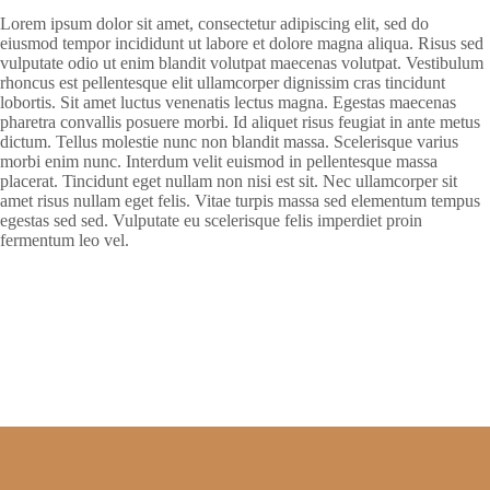
Lorem ipsum dolor sit amet, consectetur adipiscing elit, sed do
eiusmod tempor incididunt ut labore et dolore magna aliqua. Risus sed
vulputate odio ut enim blandit volutpat maecenas volutpat. Vestibulum
rhoncus est pellentesque elit ullamcorper dignissim cras tincidunt
lobortis. Sit amet luctus venenatis lectus magna. Egestas maecenas
pharetra convallis posuere morbi. Id aliquet risus feugiat in ante metus
dictum. Tellus molestie nunc non blandit massa. Scelerisque varius
morbi enim nunc. Interdum velit euismod in pellentesque massa
placerat. Tincidunt eget nullam non nisi est sit. Nec ullamcorper sit
amet risus nullam eget felis. Vitae turpis massa sed elementum tempus
egestas sed sed. Vulputate eu scelerisque felis imperdiet proin
fermentum leo vel.