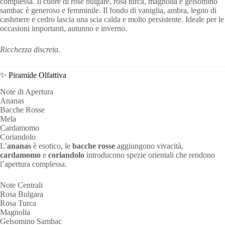
complessa. Il cuore di rose bulgare, rosa turca, magnolia e gelsomino
sambac è generoso e femminile. Il fondo di vaniglia, ambra, legno di
cashmere e cedro lascia una scia calda e molto persistente. Ideale per le
occasioni importanti, autunno e inverno.
Ricchezza discreta.
✨ Piramide Olfattiva
Note di Apertura
Ananas
Bacche Rosse
Mela
Cardamomo
Coriandolo
L’
ananas
è esotico, le
bacche rosse
aggiungono vivacità,
cardamomo
e
coriandolo
introducono spezie orientali che rendono
l’apertura complessa.
Note Centrali
Rosa Bulgara
Rosa Turca
Magnolia
Gelsomino Sambac