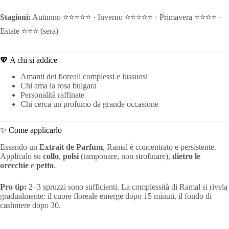
Stagioni:
Autunno ⭐⭐⭐⭐⭐ · Inverno ⭐⭐⭐⭐⭐ · Primavera ⭐⭐⭐⭐ ·
Estate ⭐⭐⭐ (sera)
💖 A chi si addice
Amanti dei floreali complessi e lussuosi
Chi ama la rosa bulgara
Personalità raffinate
Chi cerca un profumo da grande occasione
✨ Come applicarlo
Essendo un
Extrait de Parfum
, Ramal è concentrato e persistente.
Applicalo su
collo
,
polsi
(tamponare, non strofinare),
dietro le
orecchie
e
petto
.
Pro tip:
2–3 spruzzi sono sufficienti. La complessità di Ramal si rivela
gradualmente: il cuore floreale emerge dopo 15 minuti, il fondo di
cashmere dopo 30.