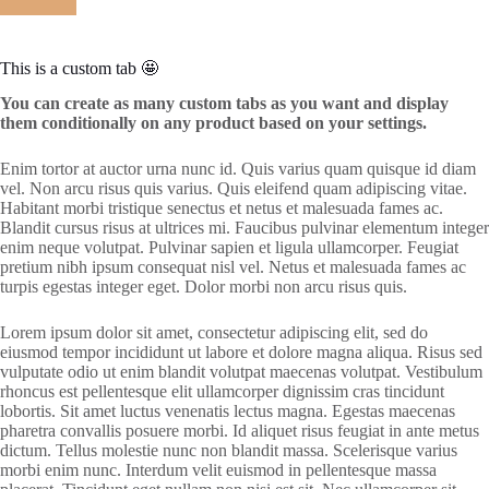
This is a custom tab 🤩
You can create as many custom tabs as you want and display
them conditionally on any product based on your settings.
Enim tortor at auctor urna nunc id. Quis varius quam quisque id diam
vel. Non arcu risus quis varius. Quis eleifend quam adipiscing vitae.
Habitant morbi tristique senectus et netus et malesuada fames ac.
Blandit cursus risus at ultrices mi. Faucibus pulvinar elementum integer
enim neque volutpat. Pulvinar sapien et ligula ullamcorper. Feugiat
pretium nibh ipsum consequat nisl vel. Netus et malesuada fames ac
turpis egestas integer eget. Dolor morbi non arcu risus quis.
Lorem ipsum dolor sit amet, consectetur adipiscing elit, sed do
eiusmod tempor incididunt ut labore et dolore magna aliqua. Risus sed
vulputate odio ut enim blandit volutpat maecenas volutpat. Vestibulum
rhoncus est pellentesque elit ullamcorper dignissim cras tincidunt
lobortis. Sit amet luctus venenatis lectus magna. Egestas maecenas
pharetra convallis posuere morbi. Id aliquet risus feugiat in ante metus
dictum. Tellus molestie nunc non blandit massa. Scelerisque varius
morbi enim nunc. Interdum velit euismod in pellentesque massa