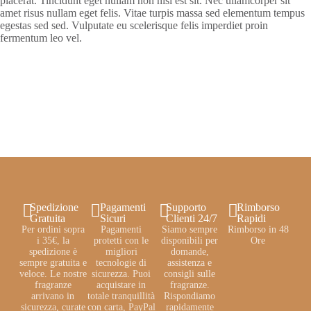
placerat. Tincidunt eget nullam non nisi est sit. Nec ullamcorper sit
amet risus nullam eget felis. Vitae turpis massa sed elementum tempus
egestas sed sed. Vulputate eu scelerisque felis imperdiet proin
fermentum leo vel.
Spedizione
Pagamenti
Supporto
Rimborso
Gratuita
Sicuri
Clienti 24/7
Rapidi
Per ordini sopra
Pagamenti
Siamo sempre
Rimborso in 48
i 35€, la
protetti con le
disponibili per
Ore
spedizione è
migliori
domande,
sempre gratuita e
tecnologie di
assistenza e
veloce. Le nostre
sicurezza. Puoi
consigli sulle
fragranze
acquistare in
fragranze.
arrivano in
totale tranquillità
Rispondiamo
sicurezza, curate
con carta, PayPal
rapidamente