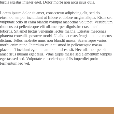
turpis egestas integer eget. Dolor morbi non arcu risus quis.
Lorem ipsum dolor sit amet, consectetur adipiscing elit, sed do
eiusmod tempor incididunt ut labore et dolore magna aliqua. Risus sed
vulputate odio ut enim blandit volutpat maecenas volutpat. Vestibulum
rhoncus est pellentesque elit ullamcorper dignissim cras tincidunt
lobortis. Sit amet luctus venenatis lectus magna. Egestas maecenas
pharetra convallis posuere morbi. Id aliquet risus feugiat in ante metus
dictum. Tellus molestie nunc non blandit massa. Scelerisque varius
morbi enim nunc. Interdum velit euismod in pellentesque massa
placerat. Tincidunt eget nullam non nisi est sit. Nec ullamcorper sit
amet risus nullam eget felis. Vitae turpis massa sed elementum tempus
egestas sed sed. Vulputate eu scelerisque felis imperdiet proin
fermentum leo vel.