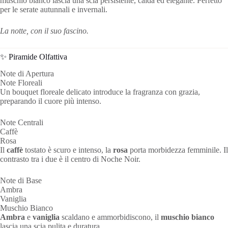
muschio bianco lascia una scia persistente, calda ed elegante. Perfetto
per le serate autunnali e invernali.
La notte, con il suo fascino.
✨ Piramide Olfattiva
Note di Apertura
Note Floreali
Un bouquet floreale delicato introduce la fragranza con grazia,
preparando il cuore più intenso.
Note Centrali
Caffè
Rosa
Il
caffè
tostato è scuro e intenso, la
rosa
porta morbidezza femminile. Il
contrasto tra i due è il centro di Noche Noir.
Note di Base
Ambra
Vaniglia
Muschio Bianco
Ambra
e
vaniglia
scaldano e ammorbidiscono, il
muschio bianco
lascia una scia pulita e duratura.