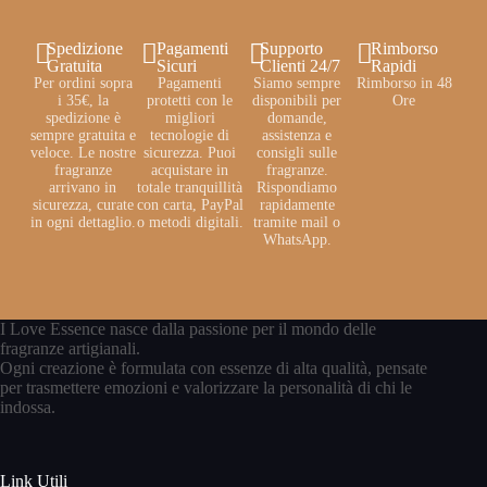
Spedizione
Pagamenti
Supporto
Rimborso
Gratuita
Sicuri
Clienti 24/7
Rapidi
Per ordini sopra
Pagamenti
Siamo sempre
Rimborso in 48
i 35€, la
protetti con le
disponibili per
Ore
spedizione è
migliori
domande,
sempre gratuita e
tecnologie di
assistenza e
veloce. Le nostre
sicurezza. Puoi
consigli sulle
fragranze
acquistare in
fragranze.
arrivano in
totale tranquillità
Rispondiamo
sicurezza, curate
con carta, PayPal
rapidamente
in ogni dettaglio.
o metodi digitali.
tramite mail o
WhatsApp.
I Love Essence nasce dalla passione per il mondo delle
fragranze artigianali.
Ogni creazione è formulata con essenze di alta qualità, pensate
per trasmettere emozioni e valorizzare la personalità di chi le
indossa.
Link Utili