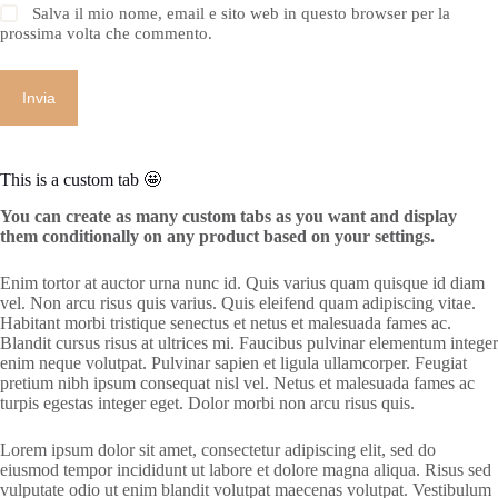
Salva il mio nome, email e sito web in questo browser per la
prossima volta che commento.
Invia
This is a custom tab 🤩
You can create as many custom tabs as you want and display
them conditionally on any product based on your settings.
Enim tortor at auctor urna nunc id. Quis varius quam quisque id diam
vel. Non arcu risus quis varius. Quis eleifend quam adipiscing vitae.
Habitant morbi tristique senectus et netus et malesuada fames ac.
Blandit cursus risus at ultrices mi. Faucibus pulvinar elementum integer
enim neque volutpat. Pulvinar sapien et ligula ullamcorper. Feugiat
pretium nibh ipsum consequat nisl vel. Netus et malesuada fames ac
turpis egestas integer eget. Dolor morbi non arcu risus quis.
Lorem ipsum dolor sit amet, consectetur adipiscing elit, sed do
eiusmod tempor incididunt ut labore et dolore magna aliqua. Risus sed
vulputate odio ut enim blandit volutpat maecenas volutpat. Vestibulum