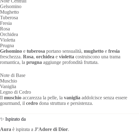
Note Centrali
Gelsomino
Mughetto
Tuberosa
Fresia
Rosa
Orchidea
Violetta
Prugna
Gelsomino
e
tuberosa
portano sensualità,
mughetto
e
fresia
freschezza.
Rosa
,
orchidea
e
violetta
costruiscono una trama
romantica, la
prugna
aggiunge profondità fruttata.
Note di Base
Muschio
Vaniglia
Legno di Cedro
Il
muschio
accarezza la pelle, la
vaniglia
addolcisce senza essere
gourmand, il
cedro
dona struttura e persistenza.
✨ Ispirato da
Aura
è ispirata a
J’Adore di Dior
.