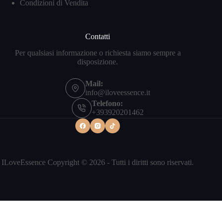
Condizioni di Vendita
Contatti
Per qualsiasi informazione o richiesta siamo sempre a
disposizione.
Mail:
info@iloveessence.it
Telefono:
+393920201462
ILoveEssence Copyright © 2026 - Tutti i diritti sono riservati.