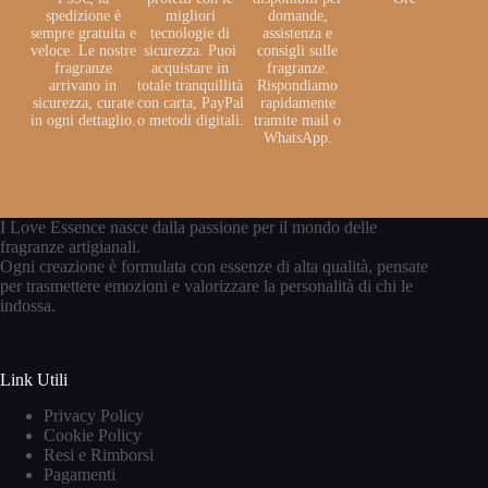
spedizione è
migliori
domande,
sempre gratuita e
tecnologie di
assistenza e
veloce. Le nostre
sicurezza. Puoi
consigli sulle
fragranze
acquistare in
fragranze.
arrivano in
totale tranquillità
Rispondiamo
sicurezza, curate
con carta, PayPal
rapidamente
in ogni dettaglio.
o metodi digitali.
tramite mail o
WhatsApp.
I Love Essence nasce dalla passione per il mondo delle
fragranze artigianali.
Ogni creazione è formulata con essenze di alta qualità, pensate
per trasmettere emozioni e valorizzare la personalità di chi le
indossa.
Link Utili
Privacy Policy
Cookie Policy
Resi e Rimborsi
Pagamenti