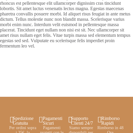
rhoncus est pellentesque elit ullamcorper dignissim cras tincidunt
lobortis. Sit amet luctus venenatis lectus magna. Egestas maecenas
pharetra convallis posuere morbi. Id aliquet risus feugiat in ante metus
dictum. Tellus molestie nunc non blandit massa. Scelerisque varius
morbi enim nunc. Interdum velit euismod in pellentesque massa
placerat. Tincidunt eget nullam non nisi est sit. Nec ullamcorper sit
amet risus nullam eget felis. Vitae turpis massa sed elementum tempus
egestas sed sed. Vulputate eu scelerisque felis imperdiet proin
fermentum leo vel.
Spedizione
Pagamenti
Supporto
Rimborso
Gratuita
Sicuri
Clienti 24/7
Rapidi
Per ordini sopra
Pagamenti
Siamo sempre
Rimborso in 48
i 35€, la
protetti con le
disponibili per
Ore