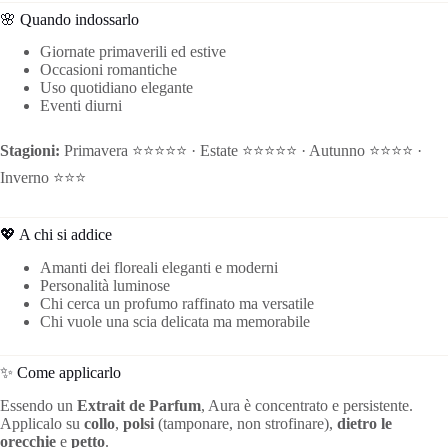
🌸 Quando indossarlo
Giornate primaverili ed estive
Occasioni romantiche
Uso quotidiano elegante
Eventi diurni
Stagioni:
Primavera ⭐⭐⭐⭐⭐ · Estate ⭐⭐⭐⭐⭐ · Autunno ⭐⭐⭐⭐ ·
Inverno ⭐⭐⭐
💖 A chi si addice
Amanti dei floreali eleganti e moderni
Personalità luminose
Chi cerca un profumo raffinato ma versatile
Chi vuole una scia delicata ma memorabile
✨ Come applicarlo
Essendo un
Extrait de Parfum
, Aura è concentrato e persistente.
Applicalo su
collo
,
polsi
(tamponare, non strofinare),
dietro le
orecchie
e
petto
.