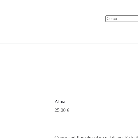
Alma
25,00
€
Gourmand floreale solare e italiano. Extrai