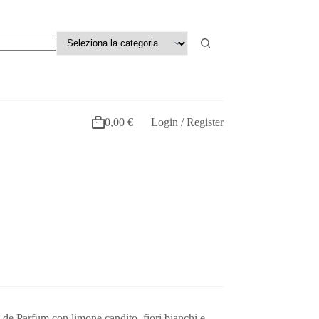
0,00
€
Login / Register
t de Parfum con limone candito, fiori bianchi e