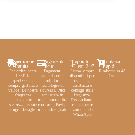
Spedizione
Pagamenti
Supporto
Rimborso
Gratuita
Sicuri
Clienti 24/7
Rapidi
Per ordini sopra
Pagamenti
Siamo sempre
Rimborso in 48
i 35€, la
protetti con le
disponibili per
Ore
spedizione è
migliori
domande,
sempre gratuita e
tecnologie di
assistenza e
veloce. Le nostre
sicurezza. Puoi
consigli sulle
fragranze
acquistare in
fragranze.
arrivano in
totale tranquillità
Rispondiamo
sicurezza, curate
con carta, PayPal
rapidamente
in ogni dettaglio.
o metodi digitali.
tramite mail o
WhatsApp.