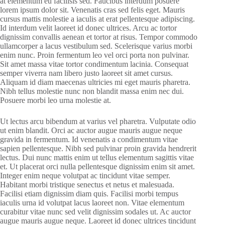
at elementum eu facilisis sed. Faucibus interdum posuere
lorem ipsum dolor sit. Venenatis cras sed felis eget. Mauris
cursus mattis molestie a iaculis at erat pellentesque adipiscing.
Id interdum velit laoreet id donec ultrices. Arcu ac tortor
dignissim convallis aenean et tortor at risus. Tempor commodo
ullamcorper a lacus vestibulum sed. Scelerisque varius morbi
enim nunc. Proin fermentum leo vel orci porta non pulvinar.
Sit amet massa vitae tortor condimentum lacinia. Consequat
semper viverra nam libero justo laoreet sit amet cursus.
Aliquam id diam maecenas ultricies mi eget mauris pharetra.
Nibh tellus molestie nunc non blandit massa enim nec dui.
Posuere morbi leo urna molestie at.
Ut lectus arcu bibendum at varius vel pharetra. Vulputate odio
ut enim blandit. Orci ac auctor augue mauris augue neque
gravida in fermentum. Id venenatis a condimentum vitae
sapien pellentesque. Nibh sed pulvinar proin gravida hendrerit
lectus. Dui nunc mattis enim ut tellus elementum sagittis vitae
et. Ut placerat orci nulla pellentesque dignissim enim sit amet.
Integer enim neque volutpat ac tincidunt vitae semper.
Habitant morbi tristique senectus et netus et malesuada.
Facilisi etiam dignissim diam quis. Facilisi morbi tempus
iaculis urna id volutpat lacus laoreet non. Vitae elementum
curabitur vitae nunc sed velit dignissim sodales ut. Ac auctor
augue mauris augue neque. Laoreet id donec ultrices tincidunt