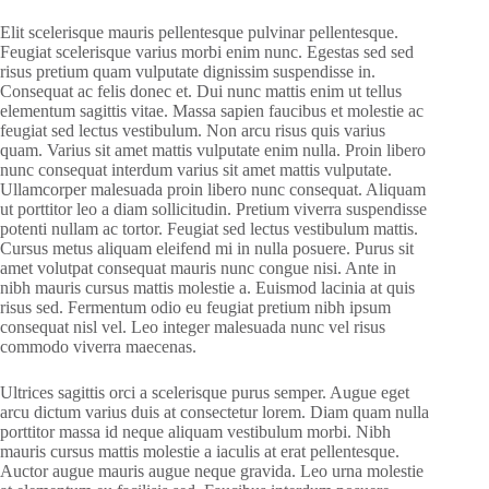
Elit scelerisque mauris pellentesque pulvinar pellentesque.
Feugiat scelerisque varius morbi enim nunc. Egestas sed sed
risus pretium quam vulputate dignissim suspendisse in.
Consequat ac felis donec et. Dui nunc mattis enim ut tellus
elementum sagittis vitae. Massa sapien faucibus et molestie ac
feugiat sed lectus vestibulum. Non arcu risus quis varius
quam. Varius sit amet mattis vulputate enim nulla. Proin libero
nunc consequat interdum varius sit amet mattis vulputate.
Ullamcorper malesuada proin libero nunc consequat. Aliquam
ut porttitor leo a diam sollicitudin. Pretium viverra suspendisse
potenti nullam ac tortor. Feugiat sed lectus vestibulum mattis.
Cursus metus aliquam eleifend mi in nulla posuere. Purus sit
amet volutpat consequat mauris nunc congue nisi. Ante in
nibh mauris cursus mattis molestie a. Euismod lacinia at quis
risus sed. Fermentum odio eu feugiat pretium nibh ipsum
consequat nisl vel. Leo integer malesuada nunc vel risus
commodo viverra maecenas.
Ultrices sagittis orci a scelerisque purus semper. Augue eget
arcu dictum varius duis at consectetur lorem. Diam quam nulla
porttitor massa id neque aliquam vestibulum morbi. Nibh
mauris cursus mattis molestie a iaculis at erat pellentesque.
Auctor augue mauris augue neque gravida. Leo urna molestie