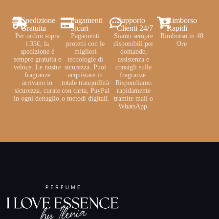
Spedizione
Pagamenti
Supporto
Rimborso
Gratuita
Sicuri
Clienti 24/7
Rapidi
Per ordini sopra
Pagamenti
Siamo sempre
Rimborso in 48
i 35€, la
protetti con le
disponibili per
Ore
spedizione è
migliori
domande,
sempre gratuita e
tecnologie di
assistenza e
veloce. Le nostre
sicurezza. Puoi
consigli sulle
fragranze
acquistare in
fragranze.
arrivano in
totale tranquillità
Rispondiamo
sicurezza, curate
con carta, PayPal
rapidamente
in ogni dettaglio.
o metodi digitali.
tramite mail o
WhatsApp.